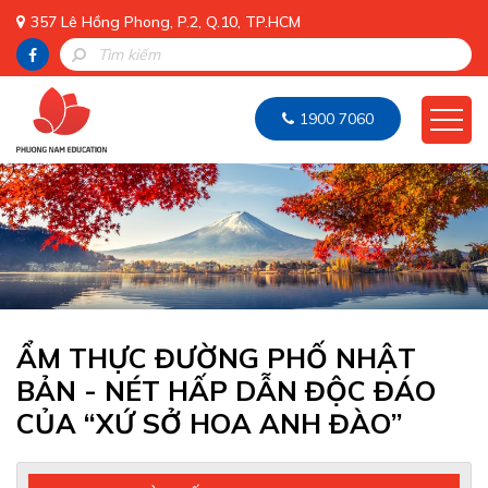
357 Lê Hồng Phong, P.2, Q.10, TP.HCM
1900 7060
ẨM THỰC ĐƯỜNG PHỐ NHẬT
BẢN - NÉT HẤP DẪN ĐỘC ĐÁO
CỦA “XỨ SỞ HOA ANH ĐÀO”