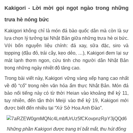
Kakigori - Lời mời gọi ngọt ngào trong những
trưa hè nóng bức
Kakigori không chỉ là món đá bào quốc dân mà còn là sự
lựa chọn lý tưởng tại Nhật Bản giữa những trưa hè oi bức.
Với bốn nguyên liệu chính: đá xay, sữa đặc, siro và
topping (đậu đỏ, trái cây, kẹo dẻo, …), Kakigori đem lại sự
mát lạnh thơm ngon, cứu tinh cho người dân Nhật Bản
trong những ngày nhiệt độ tăng cao.
Trong bài viết này, Kakigori vững vàng xếp hạng cao nhất
về độ “cổ” trong nền văn hóa ẩm thực Nhật Bản. Món đá
bào nổi tiếng này có từ thời Heian vào khoảng thế kỷ 11,
tuy nhiên, đến tận thời Meiji vào thế kỷ 19, Kakigori mới
được biết đến nhiều tại “Xứ Sở Hoa Anh Đào”.
Những phần Kakigori được trang trí bắt mắt, thu hút đông