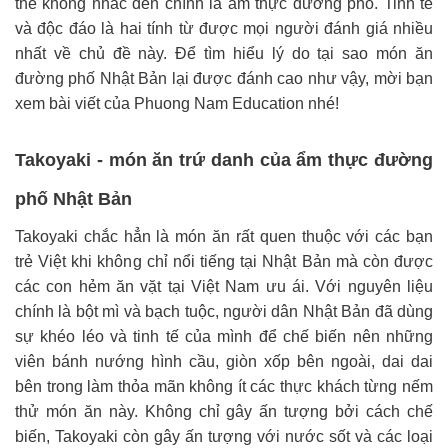
thể không nhắc đến chính là ẩm thực đường phố. Tinh tế
và độc đáo là hai
tính từ được mọi người đánh giá nhiều
nhất về chủ đề này. Để tìm hiểu lý do tại sao món ăn
đường phố Nhật Bản lại được đánh cao như vậy, mời bạn
xem bài viết của Phuong Nam Education nhé!
Takoyaki - món ăn trứ danh của ẩm thực đường
phố Nhật Bản
Takoyaki chắc hẳn là món ăn rất quen thuộc với các bạn
trẻ Việt khi không chỉ nổi tiếng tại Nhật Bản mà còn được
các con hẻm ăn vặt tại Việt Nam ưu ái. Với nguyên liệu
chính là bột mì và bạch tuộc, người dân Nhật Bản đã dùng
sự khéo léo và tinh tế của mình để chế biến nên những
viên bánh nướng hình cầu, giòn xốp bên ngoài, dai dai
bên trong làm thỏa mãn không ít các thực khách từng nếm
thử món ăn này. Không chỉ gây ấn tượng bởi cách chế
biến, Takoyaki còn gây ấn tượng với nước sốt và các loại