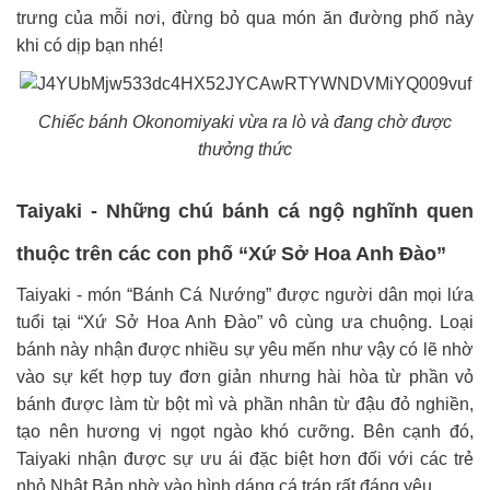
trưng của mỗi nơi, đừng bỏ qua món ăn đường phố này
khi có dịp bạn nhé!
Chiếc bánh Okonomiyaki vừa ra lò và đang chờ được
thưởng thức
Taiyaki - Những chú bánh cá ngộ nghĩnh quen
thuộc trên các con phố “Xứ Sở Hoa Anh Đào”
Taiyaki - món “Bánh Cá Nướng” được người dân mọi lứa
tuổi tại “Xứ Sở Hoa Anh Đào” vô cùng ưa chuộng. Loại
bánh này nhận được nhiều sự yêu mến như vậy có lẽ nhờ
vào sự kết hợp tuy đơn giản nhưng hài hòa từ phần vỏ
bánh được làm từ bột mì và phần nhân từ đậu đỏ nghiền,
tạo nên hương vị ngọt ngào khó cưỡng. Bên cạnh đó,
Taiyaki nhận được sự ưu ái đặc biệt hơn đối với các trẻ
nhỏ Nhật Bản nhờ vào hình dáng cá tráp rất đáng yêu.