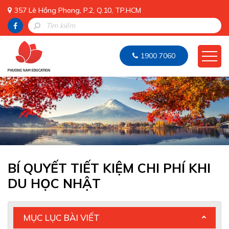
357 Lê Hồng Phong, P.2, Q.10, TP.HCM
1900 7060
BÍ QUYẾT TIẾT KIỆM CHI PHÍ KHI
DU HỌC NHẬT
MỤC LỤC BÀI VIẾT