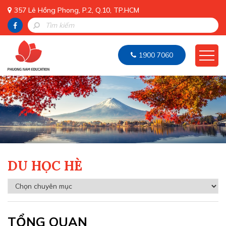
357 Lê Hồng Phong, P.2, Q.10, TP.HCM
1900 7060
DU HỌC HÈ
TỔNG QUAN