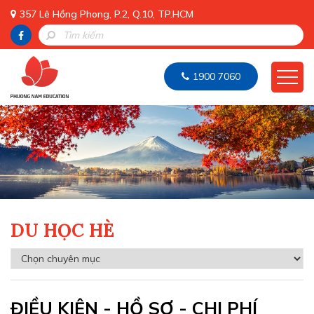
357 Lê Hồng Phong, P.2, Q.10, TP.HCM
1900 7060
DU HỌC HÈ
ĐIỀU KIỆN - HỒ SƠ - CHI PHÍ