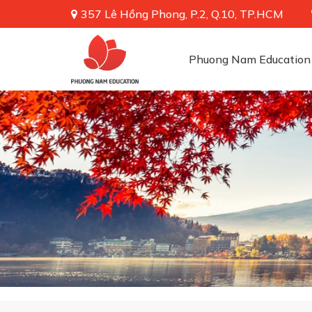
357 Lê Hồng Phong, P.2, Q.10, TP.HCM
Phuong Nam Education