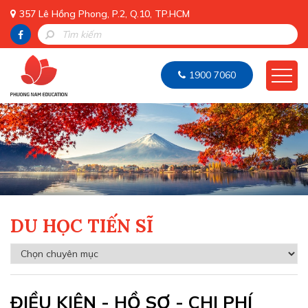
357 Lê Hồng Phong, P.2, Q.10, TP.HCM
1900 7060
DU HỌC TIẾN SĨ
ĐIỀU KIỆN - HỒ SƠ - CHI PHÍ