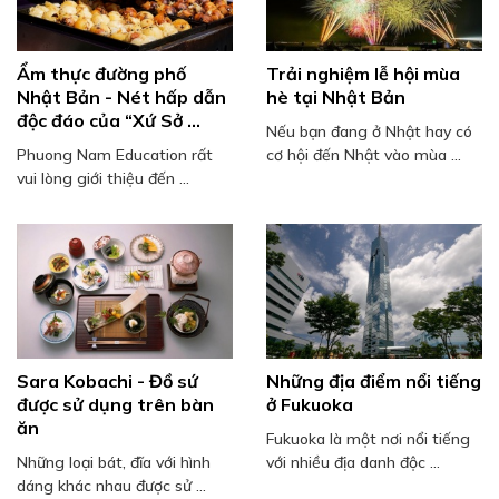
Ẩm thực đường phố
Trải nghiệm lễ hội mùa
Nhật Bản - Nét hấp dẫn
hè tại Nhật Bản
độc đáo của “Xứ Sở ...
Nếu bạn đang ở Nhật hay có
Phuong Nam Education rất
cơ hội đến Nhật vào mùa ...
vui lòng giới thiệu đến ...
Sara Kobachi - Đồ sứ
Những địa điểm nổi tiếng
được sử dụng trên bàn
ở Fukuoka
ăn
Fukuoka là một nơi nổi tiếng
Những loại bát, đĩa với hình
với nhiều địa danh độc ...
dáng khác nhau được sử ...