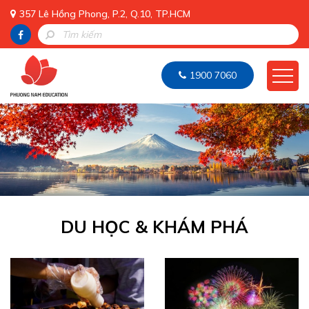
357 Lê Hồng Phong, P.2, Q.10, TP.HCM
1900 7060
DU HỌC & KHÁM PHÁ