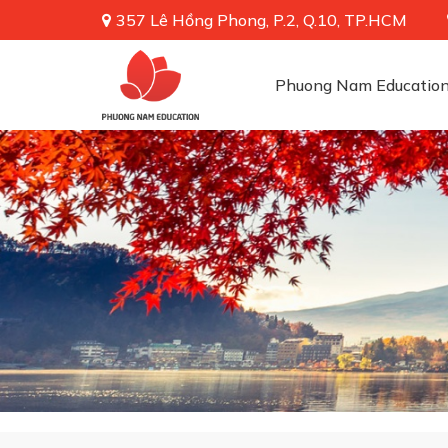
357 Lê Hồng Phong, P.2, Q.10, TP.HCM
Phuong Nam Educatio