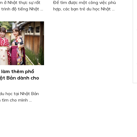
m ở Nhật thực sự rất
Để tìm được một công việc phù
trình độ tiếng Nhật ...
hợp, các bạn trẻ du học Nhật ...
 làm thêm phổ
hật Bản dành cho
h
 du học tại Nhật Bản
tìm cho mình ...