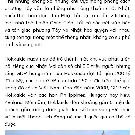
Thế nhưng không xa những khu vực mang phong cách
phương Tây vẫn là những nhà hàng thuần chất Nhật,
miếu thờ thần đạo, đạo Phật tồn tại xen lẫn với hàng
loạt nhà thờ Thiên Chúa Giáo. Tất cả các nét văn hóa
và tôn giáo phương Tây và Nhật hòa quyện với nhau,
cùng tồn tại trong một thể thống nhất, không có sự phủ
định và xung đột.
Hokkaido ngày nay đã trở thành một khu vực phát triển
nổi tiếng của Nhật. Với dân số chỉ 5,5 triệu người nhưng
tổng GDP hàng năm của Hokkaido đạt tới gần 200 tỷ
đôla Mỹ, cao hơn GDP của hơn 150 nước trên thế giới
trong đó có cả Việt Nam. Cho đến năm 2008, GDP của
Hokkaido vẫn cao hơn Philippines, Hungary hay New
Zealand. Mỗi năm, Hokkaido đón khoảng gần 5 triệu du
khách, gần tương đương với dân số toàn vùng. Đó thực
sự là một thành tích đáng nể mà ít quốc gia có thể có
được.