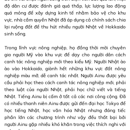
độ dân cư được đánh giá quá thấp, lực lượng lao động
quá mỏng để xây dựng kinh tế nhằm bảo vệ cho khu
vực, nhà cầm quyền Nhật đã áp dụng cả chính sách chia
lại ruộng đất để thu hút nhiều người Nhật về Hokkaido
sinh sống.
Trong lĩnh vực nông nghiệp, họ đồng thời mời chuyên
gia người Mỹ vào khu vực để dạy cho người dân cách
canh tác nông nghiệp mới theo kiểu Mỹ. Người Nhật ào
ào vào Hokkaido, giành hết những khu vực đất nông
nghiệp màu mỡ, dễ canh tác nhất. Người Ainu được yêu
cầu phải học theo cách canh tác nông nghiệp mới, phải
theo luật của người Nhật, phải học chữ viết và tiếng
Nhật. Tiếng Ainu bị cấm ở tất cả các nơi công cộng. Đã
có nhiều thanh niên Ainu được gửi đến đại học Tokyo để
học tiếng Nhật, học văn hóa Nhật nhưng đáng tiếc
phần lớn các chương trình như vậy đều thất bại bởi
người Ainu gặp nhiều khó khăn trong việc thích nghi với