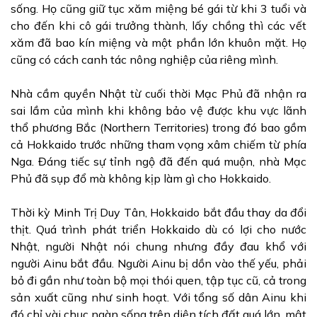
sống. Họ cũng giữ tục xăm miệng bé gái từ khi 3 tuổi và
cho đến khi cô gái trưởng thành, lấy chồng thì các vết
xăm đã bao kín miệng và một phần lớn khuôn mặt. Họ
cũng có cách canh tác nông nghiệp của riêng mình.
Nhà cầm quyền Nhật từ cuối thời Mạc Phủ đã nhận ra
sai lầm của mình khi không bảo vệ được khu vực lãnh
thổ phương Bắc (Northern Territories) trong đó bao gồm
cả Hokkaido trước những tham vọng xâm chiếm từ phía
Nga. Đáng tiếc sự tỉnh ngộ đã đến quá muộn, nhà Mạc
Phủ đã sụp đổ mà không kịp làm gì cho Hokkaido.
Thời kỳ Minh Trị Duy Tân, Hokkaido bắt đầu thay da đổi
thịt. Quá trình phát triển Hokkaido dù có lợi cho nước
Nhật, người Nhật nói chung nhưng đầy đau khổ với
người Ainu bắt đầu. Người Ainu bị dồn vào thế yếu, phải
bỏ đi gần như toàn bộ mọi thói quen, tập tục cũ, cả trong
sản xuất cũng như sinh hoạt. Với tổng số dân Ainu khi
đó chỉ vài chục ngàn sống trên diện tích đất quá lớn, mật