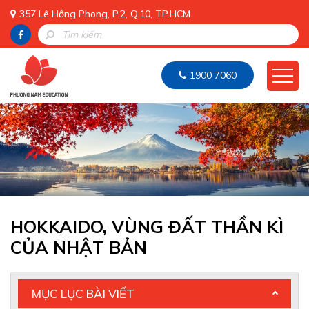
357 Lê Hồng Phong, P.2, Q.10, TP.HCM
1900 7060
HOKKAIDO, VÙNG ĐẤT THẦN KÌ
CỦA NHẬT BẢN
MỤC LỤC BÀI VIẾT